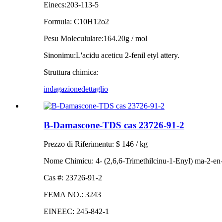
Einecs:
203-113-5
Formula: C
10
H
12o2
Pesu Molecululare:
164.20g / mol
Sinonimu:
L'acidu aceticu 2-fenil etyl attery.
Struttura chimica:
indagazione
dettaglio
Β-Damascone-TDS cas 23726-91-2
Prezzo di Riferimentu: $ 146 / kg
Nome Chimicu: 4- (2,6,6-Trimethilcinu-1-Enyl) ma-2-en
Cas #: 23726-91-2
FEMA NO.: 3243
EINEEC: 245-842-1