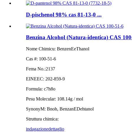
D-pischenol 98% cas 81-13-0 ...
Benzina Alcohol (Natura-identica) CAS 100
Nome Chimicu: BenzenEeThanol
Cas #: 100-51-6
Fema No.:2137
EINEEC: 202-859-9
Formula: c7h8o
Pesu Molecular: 108.14g / mol
SynonyM: Bnoh, BenzanEDehtanol
Struttura chimica:
indagazione
dettaglio