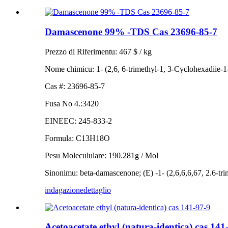
Damascenone 99% -TDS ​​Cas 23696-85-7
Prezzo di Riferimentu: 467 $ / kg
Nome chimicu: 1- (2,6, 6-trimethyl-1, 3-Cyclohexadiie-
Cas #: 23696-85-7
Fusa No 4.:3420
EINEEC: 245-833-2
Formula: C13H18O
Pesu Molecululare: 190.281g / Mol
Sinonimu: beta-damascenone; (E) -1- (2,6,6,6,67, 2.6-
indagazione
dettaglio
Acetoacetate ethyl (natura-identica) cas 141