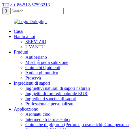
TEL: + 86-512-57593213
Casa
Nantu à noi
SERVIZIO
UVANTU
Prudutti
Antiberiano
Mischjà per a suluzione
Chimichi Quidienti
Anticu phinupticu
Preservà
Ingredienti di sapori
Inghjettivi naturali di sapori naturali
Inghjettii di foreredi naturale EUR
Ingredienti sapetici di sapori
Prufessionale persunalizatu
Applicazione
Aromatu cibo
Intermediati farmaceutici
Chimiche di ghjornu (Perfuma, cosmetichi, Cura persuna