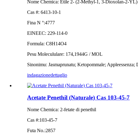
Nome Chemica: Etile 2- (2-Methyl-1, 3-Dioxolan-2-YL)
Cas #: 6413-10-1
Fina N °:4777
EINEEC: 229-114-0
Formula: C8H14O4
Pesu Molecululare: 174,1944G / MOL
Sinonimu: Jasmaprunatu; Ketopommale; Appleessenza; 
indagazione
dettaglio
Acetate Penethil (Naturale) Cas 103-45-7
Nome Chemica: 2-fetate di penethil
Cas #:
103-45-7
Futa No.:
2857