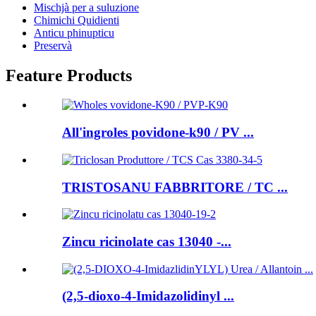
Mischjà per a suluzione
Chimichi Quidienti
Anticu phinupticu
Preservà
Feature Products
All'ingroles povidone-k90 / PV ...
TRISTOSANU FABBRITORE / TC ...
Zincu ricinolate cas 13040 -...
(2,5-dioxo-4-Imidazolidinyl ...