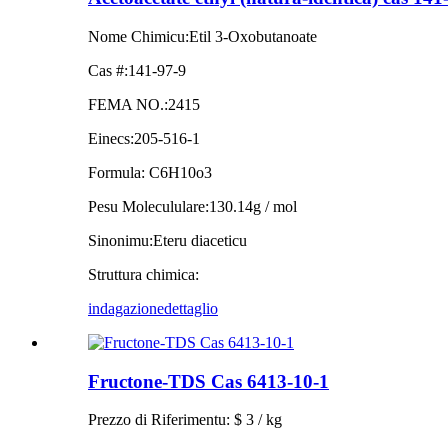
Nome Chimicu:
Etil 3-Oxobutanoate
Cas #:
141-97-9
FEMA NO.:
2415
Einecs:
205-516-1
Formula: C
6
H
10o3
Pesu Molecululare:
130.14g / mol
Sinonimu:
Eteru diaceticu
Struttura chimica:
indagazione
dettaglio
Fructone-TDS Cas 6413-10-1
Prezzo di Riferimentu: $ 3 / kg