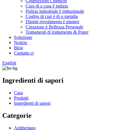
Costruzzioni Chimichi
Cura di a casa è pulizia
Pulizia industriale è istituziunale
Coghju di cuir è di u metallu
Dipinti rivestimentu è plasteri
Corazione è Bellezza Personale
Trattamenti di trattamentu & Paper
Soluzione
Notizie
Blog
Cuntatta ci
English
Ingredienti di sapori
Casa
Prudutti
Ingredienti di sapori
Categorie
Antiberiano