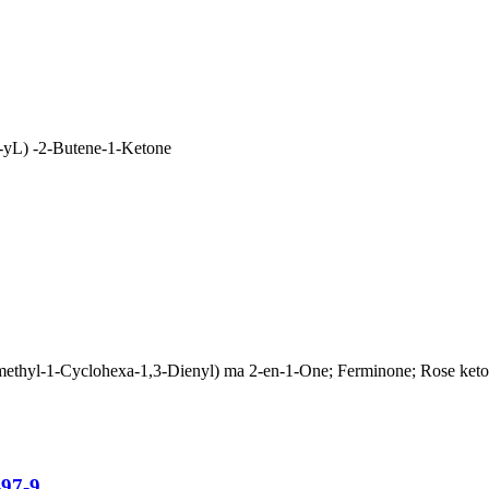
1-yL) -2-Butene-1-Ketone
trimethyl-1-Cyclohexa-1,3-Dienyl) ma 2-en-1-One; Ferminone; Rose ket
-97-9