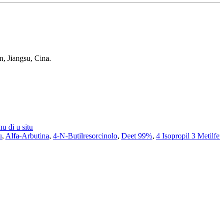
, Jiangsu, Cina.
nu di u situ
u
,
Alfa-Arbutina
,
4-N-Butilresorcinolo
,
Deet 99%
,
4 Isopropil 3 Metilf