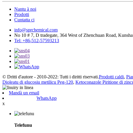
Nantu à noi
Prodotti
Cuntatta ci
info@sprchemical.com
No 10 # 7, D tradegate, 364 West of Zhenchuan Road, Kunshan
Tel: +86-512-57593213
© Dritti d'autore - 2010-2022: Tutti i diritti riservati.
Prodotti caldi
,
Pia
Dioleatu di glucosiu metilicu Peg-120
,
Ketoconazole Piritione di zinc
Mandà un email
WhatsApp
x
Telefunu