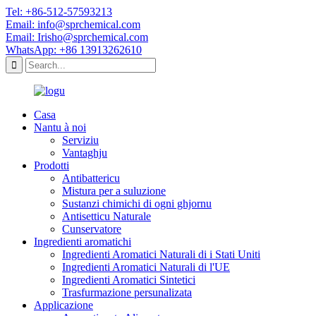
Tel: +86-512-57593213
Email: info@sprchemical.com
Email: Irisho@sprchemical.com
WhatsApp: +86 13913262610
Casa
Nantu à noi
Serviziu
Vantaghju
Prodotti
Antibattericu
Mistura per a suluzione
Sustanzi chimichi di ogni ghjornu
Antisetticu Naturale
Cunservatore
Ingredienti aromatichi
Ingredienti Aromatici Naturali di i Stati Uniti
Ingredienti Aromatici Naturali di l'UE
Ingredienti Aromatici Sintetici
Trasfurmazione persunalizata
Applicazione