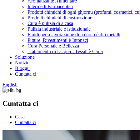
Aromatizante Alimentare
Intermedi Farmaceutici
Prodotti chimichi di ogni ghjornu (profumi, cosmetici, cu
Prodotti chimichi di custruzzione
Cura è pulizia di a casa
Pulizia industriale è istituziunale
Fluidi per a lavorazione di u cuoio è di i metalli
Pitture, Rivestimenti è Intonaci
Cura Personale è Bellezza
Trattamentu di l'acqua - Tessili è Carta
Soluzione
Nutizie
Bloggu
Cuntatta ci
English
Cuntatta ci
Casa
Cuntatta ci